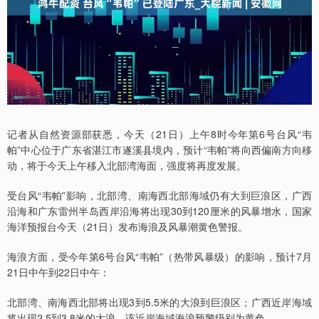
记者从自然资源部获悉，今天（21日）上午8时今年第6号台风“韦
帕”中心位于广东省湛江市遂溪县境内，预计“韦帕”将向西偏南方向移
动，将于今天上午移入北部湾海面，强度将再度发展。
受台风“韦帕”影响，北部湾、南海西北部海域仍有大到巨浪区，广西
沿海和广东雷州半岛西岸沿海将出现30到120厘米的风暴增水，国家
海洋预报台今天（21日）发布海浪及风暴潮黄色警报。
海浪方面，受今年第6号台风“韦帕”（热带风暴级）的影响，预计7月
21日中午到22日中午：
北部湾、南海西北部将出现3到5.5米的大浪到巨浪区；广西近岸海域
将出现2.5到3.8米的大浪，该近岸海域海浪预警级别为黄色。