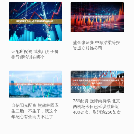
盛金缘证券 中顺洁柔等投
资成立服饰公司
证配所配资 武夷山月子餐
指导师培训在哪个
756配资 强降雨持续 北京
自信阳光配资 熊黛林回应
两机场今日已延误航班近
生二胎：不生了，我这个
400架次、取消逾250架次
年纪心有余而力不足了