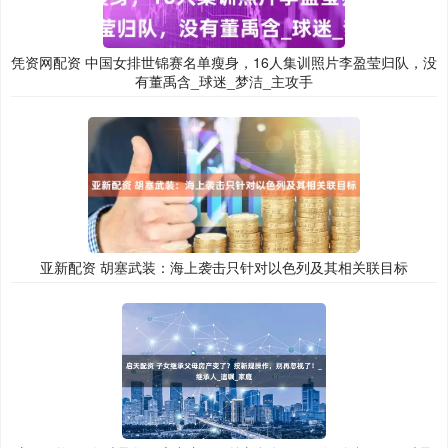
凭资网配资 中国女排世锦赛名单瘦身，16人集训照片李盈莹归队，没
有董禹含_球迷_梦洁_主攻手
亚新配资 胡塞武装：海上袭击只针对以色列及其相关联目标