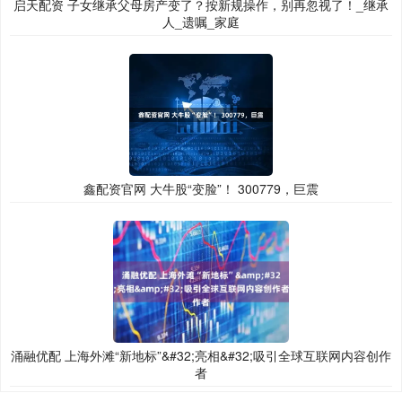
启天配资 子女继承父母房产变了？按新规操作，别再忽视了！_继承
人_遗嘱_家庭
鑫配资官网 大牛股“变脸”！ 300779，巨震
涌融优配 上海外滩“新地标”&#32;亮相&#32;吸引全球互联网内容创作
者