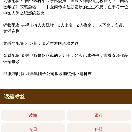
九谦配资 中国中医科学院学部委员、国医大师李佃贵教授为《中国名
医年鉴》亲笔题名 ——中医药传承创新发展的生生不息，在于每一位
中医人为之续燃的薪火
蚂蚁配资 央视主持人大洗牌！3人上桌，2人换桌，1人下桌，海霞、
龙洋在列
龙爵网配资 刘亦菲：演艺生涯的璀璨之路
智财配资 原来他就是赵丽蓉的大儿子，如今已成爷爷，靠看春晚作品
怀念母亲！
91股神配资 武商集团子公司拟收购杭州小电科技
话题标签
读懂
银行
今日
科技