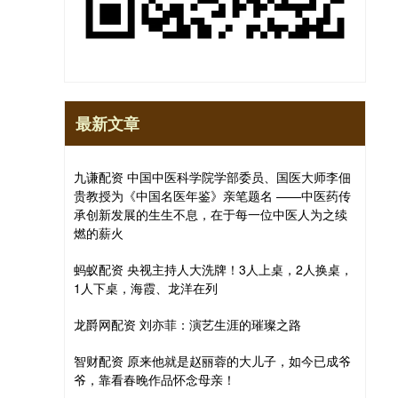
最新文章
九谦配资 中国中医科学院学部委员、国医大师李佃
贵教授为《中国名医年鉴》亲笔题名 ——中医药传
承创新发展的生生不息，在于每一位中医人为之续
燃的薪火
蚂蚁配资 央视主持人大洗牌！3人上桌，2人换桌，
1人下桌，海霞、龙洋在列
龙爵网配资 刘亦菲：演艺生涯的璀璨之路
智财配资 原来他就是赵丽蓉的大儿子，如今已成爷
爷，靠看春晚作品怀念母亲！