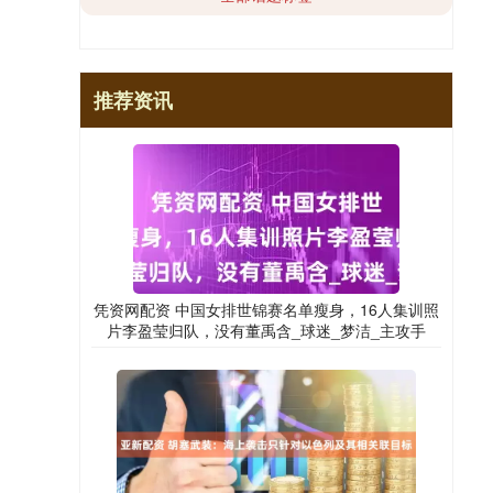
推荐资讯
凭资网配资 中国女排世锦赛名单瘦身，16人集训照
片李盈莹归队，没有董禹含_球迷_梦洁_主攻手