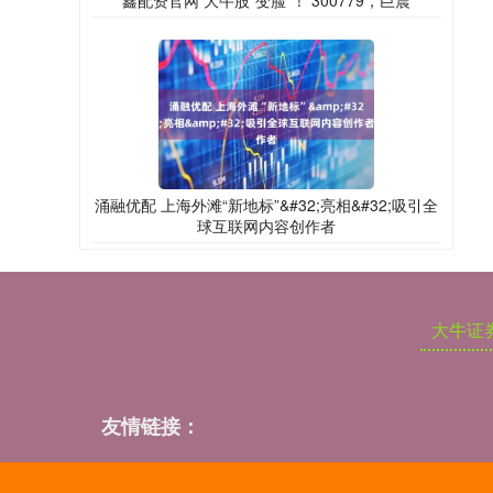
鑫配资官网 大牛股“变脸”！ 300779，巨震
涌融优配 上海外滩“新地标”&#32;亮相&#32;吸引全
球互联网内容创作者
大牛证
友情链接：