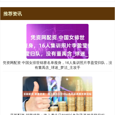
推荐资讯
凭资网配资 中国女排世锦赛名单瘦身，16人集训照片李盈莹归队，没
有董禹含_球迷_梦洁_主攻手