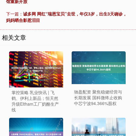
馆重新开放
下一篇：
诚多网 网红“瑞恩宝贝”去世，年仅3岁，出生3天确诊，
妈妈晒合影惹泪目
相关文章
驰盈配资 聚焦稳健经营与
掌控策略 乳业快讯 | 飞
长期发展 国科微终止收购
鹤、伊利上新品；恒天然
中芯宁波94.366%股权
升级Eltham工厂奶酪生产
线