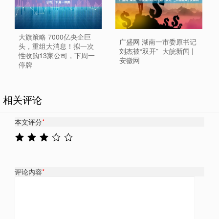
大旗策略 7000亿央企巨
广盛网 湖南一市委原书记
头，重组大消息！拟一次
刘杰被“双开”_大皖新闻 |
性收购13家公司，下周一
安徽网
停牌
相关评论
本文评分
*
评论内容
*