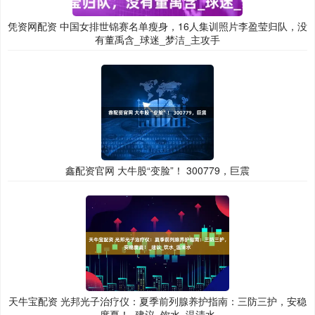
凭资网配资 中国女排世锦赛名单瘦身，16人集训照片李盈莹归队，没
有董禹含_球迷_梦洁_主攻手
鑫配资官网 大牛股“变脸”！ 300779，巨震
天牛宝配资 光邦光子治疗仪：夏季前列腺养护指南：三防三护，安稳
度夏！_建议_饮水_温清水