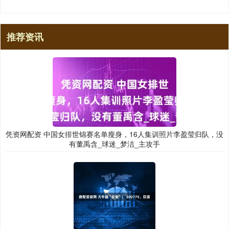
推荐资讯
凭资网配资 中国女排世锦赛名单瘦身，16人集训照片李盈莹归队，没
有董禹含_球迷_梦洁_主攻手