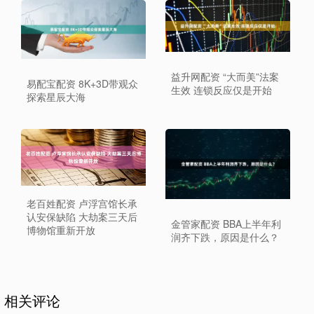
益升网配资 “大而美”法案
易配宝配资 8K+3D带观众
生效 连锁反应仅是开始
探索星辰大海
老百姓配资 卢浮宫馆长承
认安保缺陷 大劫案三天后
金管家配资 BBA上半年利
博物馆重新开放
润齐下跌，原因是什么？
相关评论