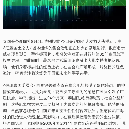
泰国头条新闻社9月5日特别报道 今日曼谷国会大楼前人头攒动，由
\"汇聚国土之力\"团体组织的集会活动正在如火如荼地进行。数百名示
威者顶着烈日，手持标语牌，密切关注着正在进行的第32任泰国总理
投票进程。与此同时，著名的红衫军组织也派出大批支持者抵达现
场，他们身着标志性的红色上衣，在国会前广场形成一片醒目的红色
海洋，密切关注着这场关乎国家未来的重要选举。
\"保卫泰国委员会\"的资深领袖毕奇在集会现场接受了媒体采访。他神
情凝重地表示，近期为泰党可能再次主导组阁的消息在民间引发了广
泛忧虑。毕奇指出，过去24个月来，泰国政局持续动荡，社会分裂加
剧，这些乱象很大程度上要归咎于为泰党此前的执政表现。他特别强
调，虽然前总理他信目前并未直接担任任何官方职务，但这位流亡海
外的政治强人依然通过其影响力，在幕后操控着为泰党的重要决策。
毕奇回忆道，泰国曾在2006年和2014年两度陷入严重的政治危机，几