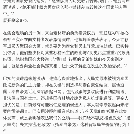
乎走到国家分裂的边缘。\"这些惨痛的历史教训告诉我们，\"他提高声
调说道，\"绝不能让权力再次落入那些曾经差点毁掉这个国家的人手
中。\"
展开剩余67%
在集会现场的另一侧，来自素林府的前为泰党议员、现任红衫军核心
领袖巴实正在向支持者发表激情演讲。他挥舞着拳头表示，今天红衫
军成员齐聚国会大厦，就是要为为泰党和民主阵营加油助威。巴实特
别强调，他们坚决反对某些标榜民主的政党与\"历史污点重重\"的政党
结盟。他指着国会大楼说：\"我们红衫军的兄弟姐妹们今天来到这
里，就是要向全社会揭露真相，让民众了解正在发生的政治交易。\"
巴实的演讲越来越激动，他痛心疾首地指出，人民党原本被视为泰国
政坛新兴的民主力量，却在关键时刻选择与泰自豪党结盟。据他透
露，泰自豪党近期深陷多起丑闻，包括涉嫌与参议院进行利益输送、
非法侵占国有土地、违规将国有林地改建为私人机场跑道等。更令人
担忧的是，目前最有可能出任总理的候选人，本人就牵涉数起尚未结
案的司法调查。巴实用沙哑的嗓音总结道：\"今天我们红衫军在此集
体发声，就是要明确表达我们的立场——我们绝不容忍'橙色政党'（指
人民党）去支持'蓝色政党'（指泰自豪党）这种背叛民主价值的行为！
\"