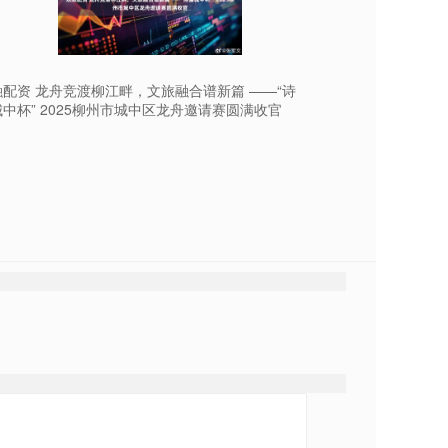
融配资 龙舟竞渡柳江畔，文旅融合谱新篇 ——“诗
中杯” 2025柳州市城中区龙舟邀请赛圆满收官