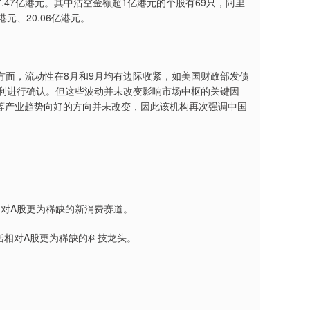
.47亿港元。其中沽空金额超1亿港元的个股有69只，阿里
元、20.06亿港元。
面，流动性在8月和9月均有边际收紧，如美国财政部发债
盈利进行确认。但这些波动并未改变影响市场中枢的关键因
等产业趋势向好的方向并未改变，因此该机构再次强调中国
相对A股更为稀缺的新消费赛道。
囊括相对A股更为稀缺的科技龙头。