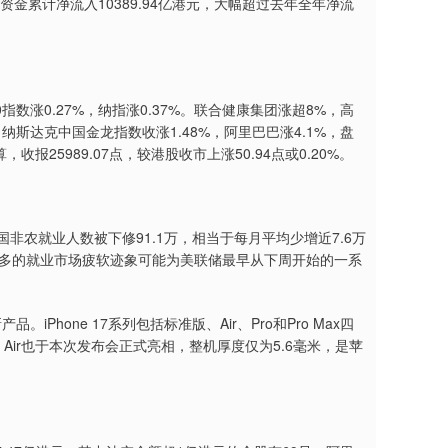
资金累计净流入10389.94亿港元，大幅超过去年全年净流
数涨0.27%，纳指涨0.37%。联合健康集团涨超8%，高
纳斯达克中国金龙指数收涨1.48%，阿里巴巴涨4.1%，盘
报25989.07点，较港股收市上涨50.94点或0.20%。
农就业人数被下修91.1万，相当于每月平均少增近7.6万
更多的就业市场疲软迹象可能为美联储最早从下周开始的一系
hone 17系列包括标准版、Air、Pro和Pro Max四
ne Air也于本次发布会正式亮相，整机厚度仅为5.6毫米，是苹