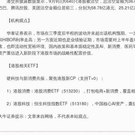
港交所披露数据显示，9月9日共640只港股被沽空，总沽空金额为367
巴巴、腾讯控股、美团沽空金额位居前三，分别为58.78亿港元、25.21亿港
【机构观点】
华泰证券表示，市场在三季度后半程的波动并未超出该机构预期。一方
和HIBOR利率走高；另一方面近期也是业绩验证期，市场需要对上半年
素，也即流动性宽裕环境、国内政策和基本面稳定性及AI、新消费、医药
资产重估进入新阶段下港股市场的战略性配置价值。
【港股相关ETF】
硬科技与新消费共振，聚焦港股新CP（支持T+0）：
1）港股消费：港股消费ETF（513230），打包电商+新消费，覆盖
2）港股科技：恒生科技指数ETF（513180），中国核心AI资产，
大牛证券提示：文章来自网络，不代表本站观点。