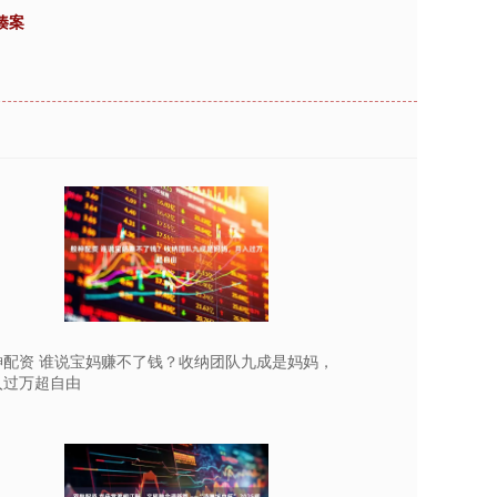
揍案
神配资 谁说宝妈赚不了钱？收纳团队九成是妈妈，
入过万超自由