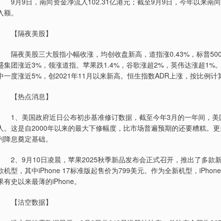
9月9日，南向资金净流入102.31亿港元；截至9月9日，今年以来南向
入额。
【隔夜美股】
隔夜美股三大股指小幅收涨，均创收盘新高，道指涨0.43%，标普500指
盛集团涨近3%，领涨道指。苹果跌1.4%，谷歌涨超2%，英伟达涨超1%。
中一度涨近5%，创2021年11月以来新高。恒生指数ADR上涨，按比例计算，收
【热点消息】
1、美国政府近日公布初步基准修订数据，截至今年3月的一年间，美国非
人。这是自2000年以来的最大下修幅度，比市场普遍预期的还要糟糕。
列降息奠定基础。
2、9月10日凌晨，苹果2025秋季新品发布会正式召开，推出了多款新产品。iP
款机型，其中iPhone 17标准版起售价为799美元。作为全新机型，iPho
果有史以来最薄的iPhone。
【沽空数据】